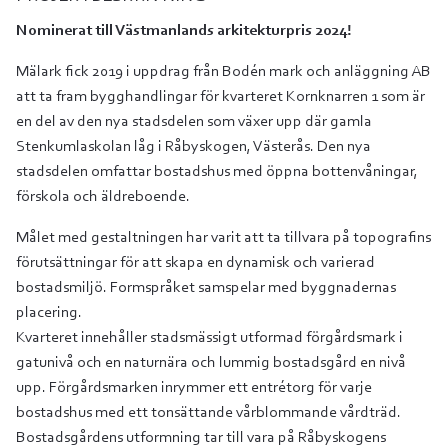
Nominerat till Västmanlands arkitekturpris 2024!
Mälark fick 2019 i uppdrag från Bodén mark och anläggning AB
att ta fram bygghandlingar för kvarteret Kornknarren 1 som är
en del av den nya stadsdelen som växer upp där gamla
Stenkumlaskolan låg i Råbyskogen, Västerås. Den nya
stadsdelen omfattar bostadshus med öppna bottenvåningar,
förskola och äldreboende.
Målet med gestaltningen har varit att ta tillvara på topografins
förutsättningar för att skapa en dynamisk och varierad
bostadsmiljö. Formspråket samspelar med byggnadernas
placering.
Kvarteret innehåller stadsmässigt utformad förgårdsmark i
gatunivå och en naturnära och lummig bostadsgård en nivå
upp. Förgårdsmarken inrymmer ett entrétorg för varje
bostadshus med ett tonsättande vårblommande vårdträd.
Bostadsgårdens utformning tar till vara på Råbyskogens