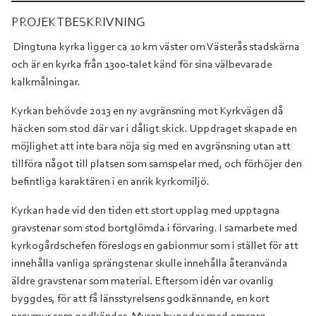
PROJEKTBESKRIVNING
Dingtuna kyrka ligger ca 10 km väster om Västerås stadskärna
och är en kyrka från 1300-talet känd för sina välbevarade
kalkmålningar.
Kyrkan behövde 2013 en ny avgränsning mot Kyrkvägen då
häcken som stod där var i dåligt skick. Uppdraget skapade en
möjlighet att inte bara nöja sig med en avgränsning utan att
tillföra något till platsen som samspelar med, och förhöjer den
befintliga karaktären i en anrik kyrkomiljö.
Kyrkan hade vid den tiden ett stort upplag med upptagna
gravstenar som stod bortglömda i förvaring. I samarbete med
kyrkogårdschefen föreslogs en gabionmur som i stället för att
innehålla vanliga sprängstenar skulle innehålla återanvända
äldre gravstenar som material. Eftersom idén var ovanlig
byggdes, för att få länsstyrelsens godkännande, en kort