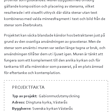
provmur som godkändes. Muren byggdes med omsorg
gällande komposition och placering av stenarna, vilket
resulterade i ett visuellt uttryck där släta stenar utan text
kombineras med valda minnesfragment i text och bild från de
stenar som återbrukats.
Projektet kan väcka blandade känslor hos betraktaren just på
grund av den ovanliga användningen av gravstenar. Men de
stenar som använts i muren var sedan länge tagna ur bruk, och
användningen tillåter dem ut i ljuset igen. Muren är tänkt att
fungera som ett komplement till den anrika kyrkan och för
tankarna till alla människor som passerat, på en plats ämnad
för eftertanke och kontemplation.
PROJEKTFAKTA
Typ av projekt:
Gabionmur/utsmyckning
Adress:
Dingtuna kyrka, Västerås
Byggherre:
Svenska kyrkan Västerås